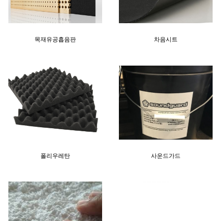
목재유공흡음판
차음시트
폴리우레탄
사운드가드