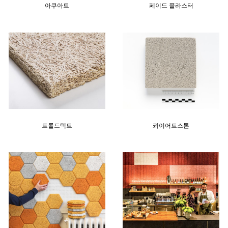
아쿠아트
페이드 플라스터
트롤드텍트
콰이어트스톤