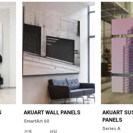
S
AKUART WALL PANELS
AKUART SU
PANELS
SmartArt 60
Series A
가격
상담