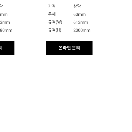
담
가격
상담
두께
0mm
60mm
규격(W)
13mm
613mm
규격(H)
480mm
2000mm
의
온라인 문의