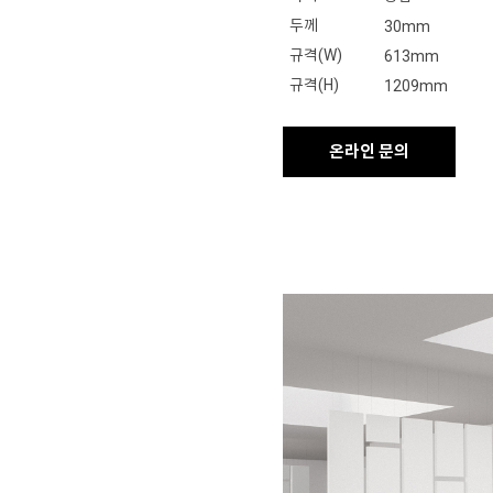
두께
30mm
규격(W)
613mm
규격(H)
1209mm
온라인 문의