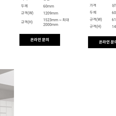
가격
상
두께
60mm
두께
6
규격(W)
1209mm
규격(W)
6
1523mm ~ 최대
규격(H)
2000mm
규격(H)
1
온라인 문의
온라인 문