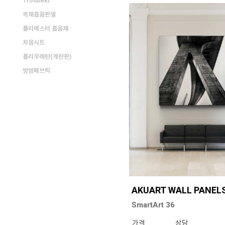
Troldtekt
목재흡음판넬
폴리에스터 흡음재
차음시트
폴리우레탄(계란판)
방염패브릭
AKUART WALL PANEL
SmartArt 36
가격
상담